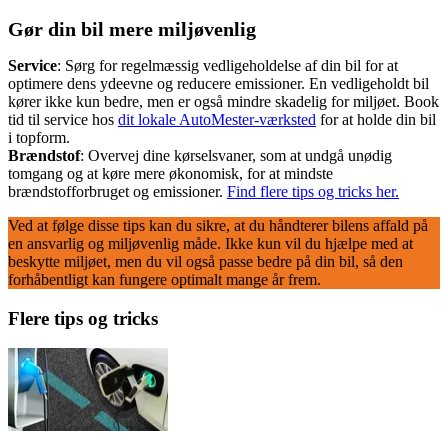
Gør din bil mere miljøvenlig
Service
: Sørg for regelmæssig vedligeholdelse af din bil for at
optimere dens ydeevne og reducere emissioner. En vedligeholdt bil
kører ikke kun bedre, men er også mindre skadelig for miljøet. Book
tid til service hos
dit lokale AutoMester-værksted
for at holde din bil
i topform.
Brændstof
: Overvej dine kørselsvaner, som at undgå unødig
tomgang og at køre mere økonomisk, for at mindste
brændstofforbruget og emissioner.
Find flere tips og tricks her.
Ved at følge disse tips kan du sikre, at du håndterer bilens affald på
en ansvarlig og miljøvenlig måde. Ikke kun vil du hjælpe med at
beskytte miljøet, men du vil også passe bedre på din bil, så den
forhåbentligt kan fungere optimalt mange år frem.
Flere tips og tricks