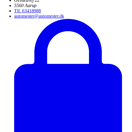
Gelstedvej 22
5560 Aarup
Tlf. 63418988
automester@automester.dk