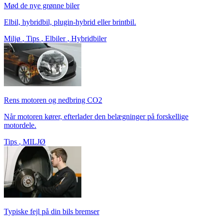
Mød de nye grønne biler
Elbil, hybridbil, plugin-hybrid eller brintbil.
Miljø
,
Tips
,
Elbiler
,
Hybridbiler
Rens motoren og nedbring CO2
Når motoren kører, efterlader den belægninger på forskellige
motordele.
Tips
,
MILJØ
Typiske fejl på din bils bremser