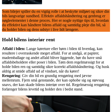
Som bilejer spiller du en vigtig rolle i at beskytte miljøet og sikre din
bils langvarige sundhed. Effektiv affaldshåndtering og genbrug er
nøgleelementer i denne proces. Her er nogle nyttige tips til, hvordan
du effektivt kan håndtere bilens affald og samtidig pleje din bil, så
du holder bilen og dens udstyr i live lidt længere.
Hold bilens interiør rent
Affald i bilen:
Lange køreture eller børn i bilen til hverdag, kan
resultere i overraskende meget affald. For at undgå, at papirer,
mademballage og andet affald bliver liggende, bør du have små
affaldsbeholdere eller poser i bilen. Tøm dem regelmæssigt for at
holde bilen ren og samtidig sikre korrekt affaldshåndtering. Og husk
aldrig at smide affald ud af vinduet, når du kører!
Rengøring
: Giv din bil en grundig rengøring med jævne
mellemrum. Fjern små genstande, der kan ophobe sig og støvsug
snavs, der kan skade bilens interiør over tid. Regelmæssig rengøring
forlænger bilens levetid og holder den i bedst stand.