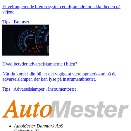
Et velfungerende bremsesystem er afgørende for sikkerheden på
vejene.
Tips
,
Bremser
Hvad betyder advarselslamperne i bilen?
Når du kører i din bil, er det vigtigt at være opmærksom på de
advarselslamper, der kan lyse på instrumentbrættet.
Tips
,
Advarselslamper
,
Instrumentbræt
AutoMester Danmark ApS