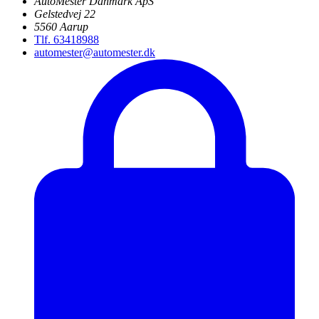
AutoMester Danmark ApS
Gelstedvej 22
5560 Aarup
Tlf. 63418988
automester@automester.dk