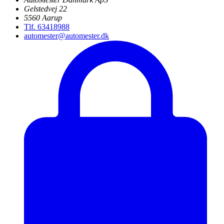
Gelstedvej 22
5560 Aarup
Tlf. 63418988
automester@automester.dk