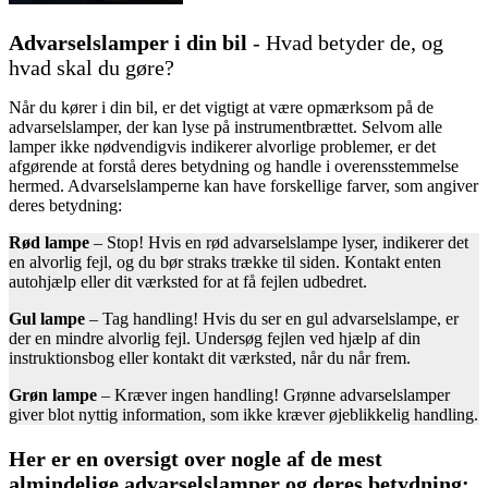
Advarselslamper i din bil
- Hvad betyder de, og
hvad skal du gøre?
Når du kører i din bil, er det vigtigt at være opmærksom på de
advarselslamper, der kan lyse på instrumentbrættet. Selvom alle
lamper ikke nødvendigvis indikerer alvorlige problemer, er det
afgørende at forstå deres betydning og handle i overensstemmelse
hermed. Advarselslamperne kan have forskellige farver, som angiver
deres betydning:
Rød lampe
– Stop! Hvis en rød advarselslampe lyser, indikerer det
en alvorlig fejl, og du bør straks trække til siden. Kontakt enten
autohjælp eller dit værksted for at få fejlen udbedret.
Gul lampe
– Tag handling! Hvis du ser en gul advarselslampe, er
der en mindre alvorlig fejl. Undersøg fejlen ved hjælp af din
instruktionsbog eller kontakt dit værksted, når du når frem.
Grøn lampe
– Kræver ingen handling! Grønne advarselslamper
giver blot nyttig information, som ikke kræver øjeblikkelig handling.
Her er en oversigt over nogle af de mest
almindelige advarselslamper og deres betydning: