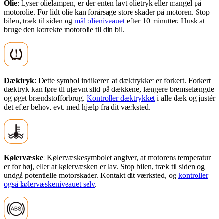
Olie
: Lyser olielampen, er der enten lavt olietryk eller mangel på
motorolie. For lidt olie kan forårsage store skader på motoren. Stop
bilen, træk til siden og
mål olieniveauet
efter 10 minutter. Husk at
bruge den korrekte motorolie til din bil.
Dæktryk
: Dette symbol indikerer, at dæktrykket er forkert. Forkert
dæktryk kan føre til ujævnt slid på dækkene, længere bremselængde
og øget brændstofforbrug.
Kontroller dæktrykket
i alle dæk og justér
det efter behov, evt. med hjælp fra dit værksted.
Kølervæske
: Kølervæskesymbolet angiver, at motorens temperatur
er for høj, eller at kølervæsken er lav. Stop bilen, træk til siden og
undgå potentielle motorskader. Kontakt dit værksted, og
kontroller
også kølervæskeniveauet selv
.