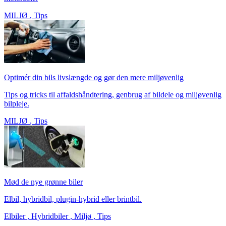
MILJØ
,
Tips
Optimér din bils livslængde og gør den mere miljøvenlig
Tips og tricks til affaldshåndtering, genbrug af bildele og miljøvenlig
bilpleje.
MILJØ
,
Tips
Mød de nye grønne biler
Elbil, hybridbil, plugin-hybrid eller brintbil.
Elbiler
,
Hybridbiler
,
Miljø
,
Tips