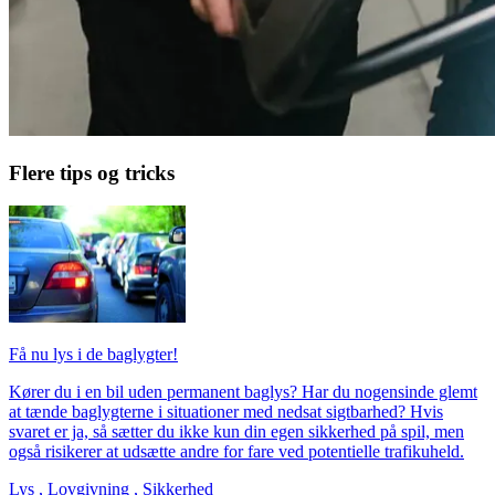
Flere tips og tricks
Få nu lys i de baglygter!
Kører du i en bil uden permanent baglys? Har du nogensinde glemt
at tænde baglygterne i situationer med nedsat sigtbarhed? Hvis
svaret er ja, så sætter du ikke kun din egen sikkerhed på spil, men
også risikerer at udsætte andre for fare ved potentielle trafikuheld.
Lys
,
Lovgivning
,
Sikkerhed