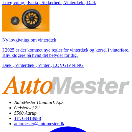
Lovgivning
,
Fakta
,
Sikkerhed
,
Vinterdæk
,
Dæk
Ny lovgivning om vinterdæk
I 2025 er der kommet nye regler for vinterdæk og kørsel i vinterføre.
Bliv klogere på hvad det betyder for dig.
Dæk
,
Vinterdæk
,
Vinter
,
LOVGIVNING
AutoMester Danmark ApS
Gelstedvej 22
5560 Aarup
Tlf. 63418988
automester@automester.dk