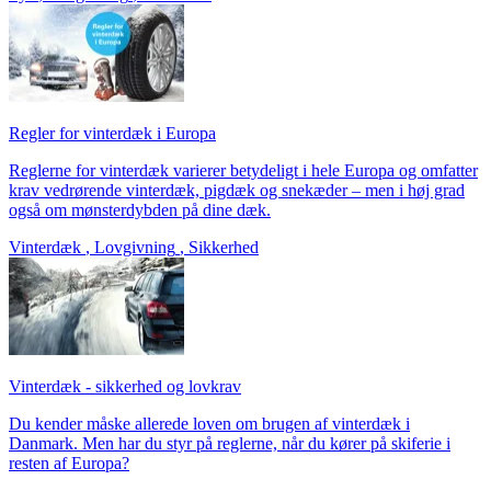
Regler for vinterdæk i Europa
Reglerne for vinterdæk varierer betydeligt i hele Europa og omfatter
krav vedrørende vinterdæk, pigdæk og snekæder – men i høj grad
også om mønsterdybden på dine dæk.
Vinterdæk
,
Lovgivning
,
Sikkerhed
Vinterdæk - sikkerhed og lovkrav
Du kender måske allerede loven om brugen af vinterdæk i
Danmark. Men har du styr på reglerne, når du kører på skiferie i
resten af Europa?