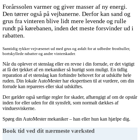
Forårssolen varmer og giver masser af ny energi.
Den tørrer også på vejbanerne. Derfor kan sand og
grus fra vinteren blive lidt mere levende og rulle
rundt på kørebanen, inden det meste forsvinder ud i
rabatten.
Samtidig rykker vejvæsenet ud med grus og asfalt for at udbedre frosthuller,
bortskyllede rabatter og andre vinterskader.
Når du oplever et stenslag eller en revne i din forrude, er det vigtigt
at få det tjekket af en mekaniker så hurtigt som muligt. En tidlig
reparation af et stenslag kan forhindre behovet for at udskifte hele
ruden. Din lokale AutoMester har ekspertisen til at vurdere, om din
forrude kan repareres eller skal udskiftes.
Der gælder også særlige regler for skader, afhængigt af om de opstår
inden for eller uden for dit synsfelt, som normalt dækkes af
vinduesviskerne.
Spørg din AutoMester mekaniker – han eller hun kan hjælpe dig.
Book tid ved dit nærmeste værksted