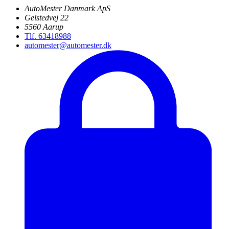
AutoMester Danmark ApS
Gelstedvej 22
5560 Aarup
Tlf. 63418988
automester@automester.dk