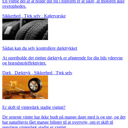
En vigtig del af at holde din bil i topform er at sikre, at motoren ikke
overophedes.
Sikkerhed
,
Tjek selv
,
Kølervæske
Sådan kan du selv kontrollere dæktrykket
At opretholde det rigtige dæktryk er afgørende for din bils ydeevne
og brændstofeffektivitet.
Dæk
,
Dæktryk
,
Sikkerhed
,
Tjek selv
Er skift til vinterdæk stadig vigtigt?
De seneste vintre har ikke budt på mange dage med is og sne, og det
har naturligvis fået mange bilister til at overveje, om et skift til
regulære vinterdæk stadig er vigtigt.