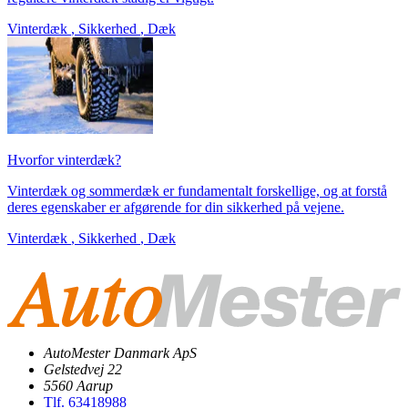
Vinterdæk
,
Sikkerhed
,
Dæk
Hvorfor vinterdæk?
Vinterdæk og sommerdæk er fundamentalt forskellige, og at forstå
deres egenskaber er afgørende for din sikkerhed på vejene.
Vinterdæk
,
Sikkerhed
,
Dæk
AutoMester Danmark ApS
Gelstedvej 22
5560 Aarup
Tlf. 63418988