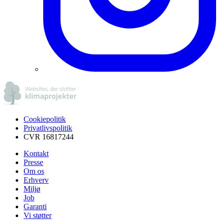
Cookiepolitik
Privatlivspolitik
CVR 16817244
Kontakt
Presse
Om os
Erhverv
Miljø
Job
Garanti
Vi støtter