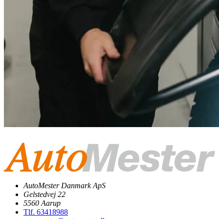
AutoMester Danmark ApS
Gelstedvej 22
5560 Aarup
Tlf. 63418988