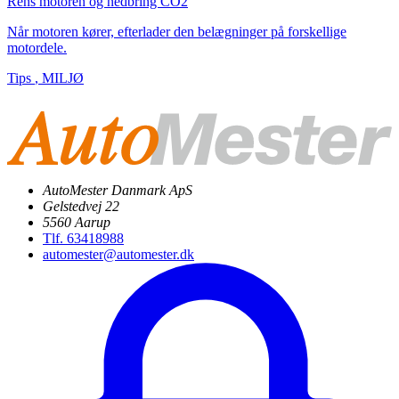
Rens motoren og nedbring CO2
Når motoren kører, efterlader den belægninger på forskellige
motordele.
Tips
,
MILJØ
AutoMester Danmark ApS
Gelstedvej 22
5560 Aarup
Tlf. 63418988
automester@automester.dk