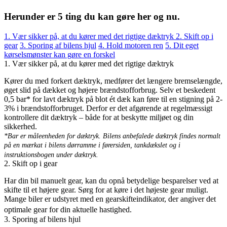
Herunder er 5 ting du kan gøre her og nu.
1. Vær sikker på, at du kører med det rigtige dæktryk
2. Skift op i
gear
3. Sporing af bilens hjul
4. Hold motoren ren
5. Dit eget
kørselsmønster kan gøre en forskel
1. Vær sikker på, at du kører med det rigtige dæktryk
Kører du med forkert dæktryk, medfører det længere bremselængde,
øget slid på dækket og højere brændstofforbrug. Selv et beskedent
0,5 bar* for lavt dæktryk på blot ét dæk kan føre til en stigning på 2-
3% i brændstofforbruget. Derfor er det afgørende at regelmæssigt
kontrollere dit dæktryk – både for at beskytte miljøet og din
sikkerhed.
*Bar er måleenheden for dæktryk. Bilens anbefalede dæktryk findes normalt
på en mærkat i bilens dørramme i førersiden, tankdækslet og i
instruktionsbogen under dæktryk.
2. Skift op i gear
Har din bil manuelt gear, kan du opnå betydelige besparelser ved at
skifte til et højere gear. Sørg for at køre i det højeste gear muligt.
Mange biler er udstyret med en gearskifteindikator, der angiver det
optimale gear for din aktuelle hastighed.
3. Sporing af bilens hjul