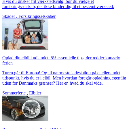
Hvis du ønsker frit værkstedsvalg, bør du vælge et
forsikringsselskab, der ikke binder dig til et bestemt værksted.
Skader
,
Forsikringsselskaber
Oplad din elbil i udlandet: 5½ essentielle tips, der redder kør-selv
ferien
Turen går til Europa! Og til nærmeste ladestation på et eller andet
tidspunkt, hvis du er i elbil. Men hvordan foregår opladning egentlig
uden for Danmarks grænser? Her er, hvad du skal vide.
Sommerferie
,
Elbiler