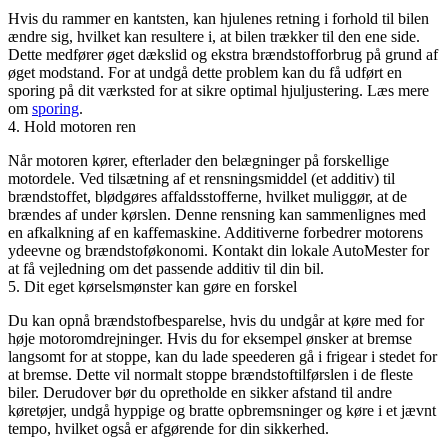
Hvis du rammer en kantsten, kan hjulenes retning i forhold til bilen
ændre sig, hvilket kan resultere i, at bilen trækker til den ene side.
Dette medfører øget dækslid og ekstra brændstofforbrug på grund af
øget modstand. For at undgå dette problem kan du få udført en
sporing på dit værksted for at sikre optimal hjuljustering. Læs mere
om
sporing
.
4. Hold motoren ren
Når motoren kører, efterlader den belægninger på forskellige
motordele. Ved tilsætning af et rensningsmiddel (et additiv) til
brændstoffet, blødgøres affaldsstofferne, hvilket muliggør, at de
brændes af under kørslen. Denne rensning kan sammenlignes med
en afkalkning af en kaffemaskine. Additiverne forbedrer motorens
ydeevne og brændstoføkonomi. Kontakt din lokale AutoMester for
at få vejledning om det passende additiv til din bil.
5. Dit eget kørselsmønster kan gøre en forskel
Du kan opnå brændstofbesparelse, hvis du undgår at køre med for
høje motoromdrejninger. Hvis du for eksempel ønsker at bremse
langsomt for at stoppe, kan du lade speederen gå i frigear i stedet for
at bremse. Dette vil normalt stoppe brændstoftilførslen i de fleste
biler. Derudover bør du opretholde en sikker afstand til andre
køretøjer, undgå hyppige og bratte opbremsninger og køre i et jævnt
tempo, hvilket også er afgørende for din sikkerhed.