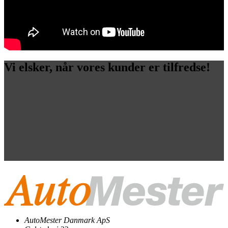
Vi elsker, når vores kunder er tilfredse!
AutoMester Danmark ApS