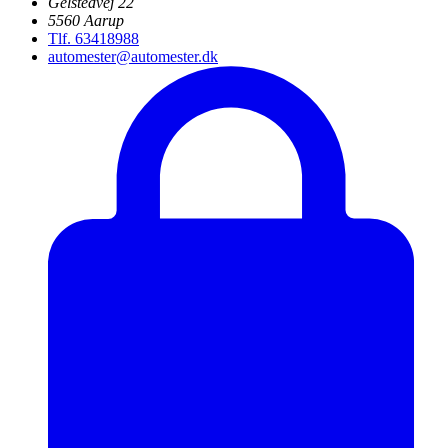
Gelstedvej 22
5560 Aarup
Tlf. 63418988
automester@automester.dk