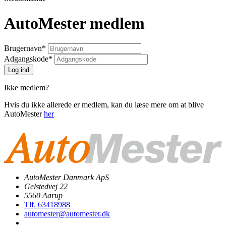
AutoMester medlem
Brugernavn
*
Adgangskode
*
Ikke medlem?
Hvis du ikke allerede er medlem, kan du læse mere om at blive
AutoMester
her
AutoMester Danmark ApS
Gelstedvej 22
5560 Aarup
Tlf. 63418988
automester@automester.dk