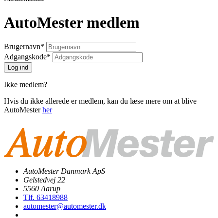
AutoMester medlem
Brugernavn
*
Adgangskode
*
Ikke medlem?
Hvis du ikke allerede er medlem, kan du læse mere om at blive
AutoMester
her
AutoMester Danmark ApS
Gelstedvej 22
5560 Aarup
Tlf. 63418988
automester@automester.dk