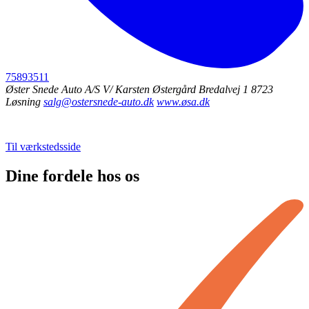
75893511
Øster Snede Auto A/S
V/ Karsten Østergård
Bredalvej 1
8723
Løsning
salg@ostersnede-auto.dk
www.øsa.dk
Til værkstedsside
Dine fordele hos os