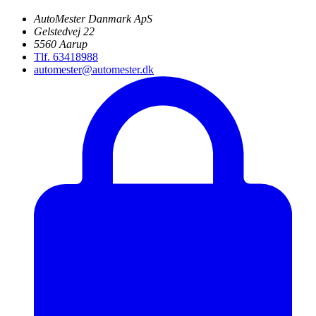
AutoMester Danmark ApS
Gelstedvej 22
5560 Aarup
Tlf. 63418988
automester@automester.dk