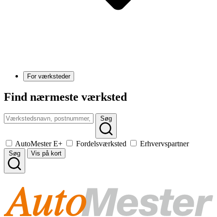
For værksteder
Find nærmeste værksted
Søg
AutoMester E+
Fordelsværksted
Erhvervspartner
Søg
Vis på kort